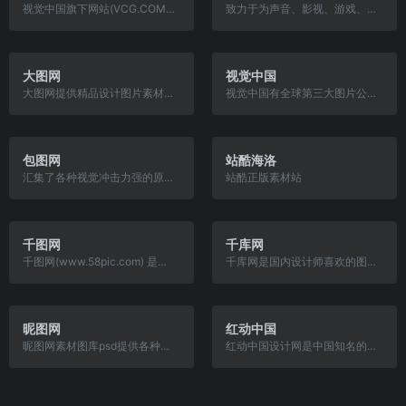
视觉中国旗下网站(VCG.COM)通过每日更新视频栏目分享每日更新创意视频素材内容,100%正版保障,免除侵权烦恼,一次授权全球永久可商用。
致力于为声音、影视、游戏、动画创作者，提供高品质、多品类、优秀的创意作品服务。 服务内容涵盖了 声音创作、影视后期、游戏开发、3d模型、平面设计 5大主流设计服务。
大图网
视觉中国
大图网提供精品设计图片素材下载,内容包括高清图片素材,PSD素材,淘宝素材,影楼模板素材,矢量素材,免扣素材和中英文字体,致力于打造最好的免费素材共享平台
视觉中国有全球第三大图片公司Corbis 图库版权,提供正版高清图片、视频下载,是拥有1300万用户的全球摄影创作社交平台(500px.com),为“版权视觉内容”的创作者和使用者提供互联网交易平台。
包图网
站酷海洛
汇集了各种视觉冲击力强的原创广告图片设计、电商淘宝、企业办公模板、视频、配乐、音效、字体、插画动图、装饰装修等素材,由顶尖的设计师供稿,符合各个行业的商用需求,下载高品质正版素材...
站酷正版素材站
千图网
千库网
千图网(www.58pic.com) 是专注正版商用图片设计素材下载的网站!提供矢量图素材、背景图片素材、矢量图库、psd素材、字体模板、设计素材、PPT模板、视频素材、插画绘画、平面设计模板、Excel模板素...
千库网是国内设计师喜欢的图片素材库,588ku.com为设计师提供各类好看免费的png图片和素材、背景图片、背景素材、海报背景、banner背景、边框花纹素材、艺术字、主图和直通车背景等,找素材就上千库...
昵图网
红动中国
昵图网素材图库psd提供各种图片搜索:包括ppt模板下载,设计素材,摄影作品,海报,贺卡,矢量图,源文件,视频,flash动画,展板,易拉宝,图片等原创素材下载服务
红动中国设计网是中国知名的专业设计素材服务平台,有设计素材下载,定制等服务,为设计师,设计公司,印刷公司带来极大便利。