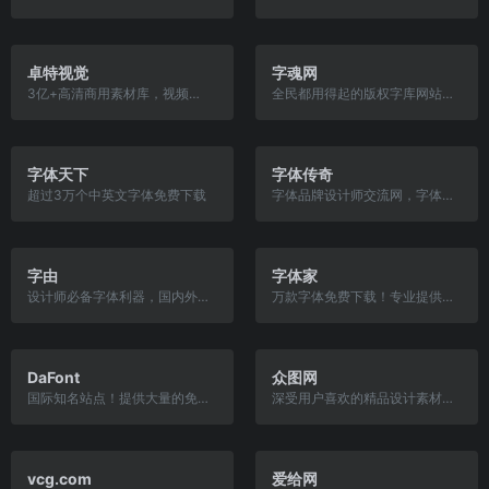
卓特视觉
字魂网
3亿+高清商用素材库，视频图片音乐
全民都用得起的版权字库网站，200+签约字体设计师，130套原创国标字体，专业的字体QA质检， 每周保证至少更新1套字，在字魂，你要的各类风格字体都可以找到。
字体天下
字体传奇
超过3万个中英文字体免费下载
字体品牌设计师交流网，字体相关的教程、讲座等
字由
字体家
设计师必备字体利器，国内外上千款精选字体
万款字体免费下载！专业提供正版授权字体下载
DaFont
众图网
国际知名站点！提供大量的免费英文字体下载
深受用户喜欢的精品设计素材平台,提供海报,背景,插画,装饰画,文化墙,背景墙,CAD图片,ppt模板,视频等素材模板供会员下载,找精品设计素材上众图,超过200万正版可商用高清图片供您下载!
vcg.com
爱给网