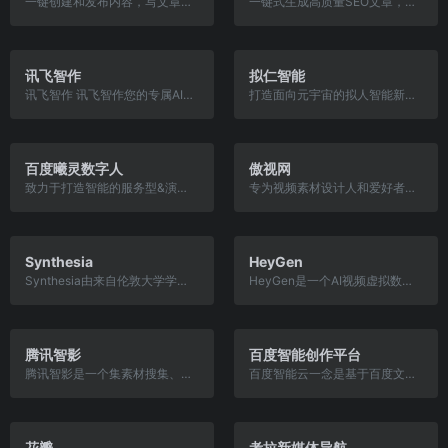
一键创建和发布内容，写文章从未如此简单
一键式生成高质量SEO文章，提高搜索引擎排名获得更多流量
讯飞智作
拟仁智能
讯飞智作 讯飞智作您的专属AI创作助手 AI+视频 AI+音频 AI+创意 AI+视频:在虚拟“AI演播室”中输入文本或录音,一键完成音、视频作品的输出 亮点一 音视频一键生成 1分钟长度...
打造面向元宇宙的拟人智能新引擎
百度曦灵数字人
傲视网
致力于打造智能的服务型&演艺型数字人，面向金融、媒体，运营商、MCN，互娱等行业，提供全新客户体验及服务。该平台可进一步降低数字人应用门槛，实现人机可视化语音交互服务和内容生产服务，有效提升用户体验、降低人力成本，提升服务质量和效率。
专为视频素材设计人和爱好者提供作品与创意的展示分享平台。
Synthesia
HeyGen
Synthesia由来自伦敦大学学院、斯坦福大学、TUM和剑桥大学的人工智能研究人员和企业家团队于2017年创立。我们的使命是让每个人都能制作视频内容，而无需相机、麦克风或工作室。使用人工智能，我们将从根本上改变内容创作的过程，并永远释放人类的创造力。
HeyGen是一个AI视频虚拟数字人生成平台，只需输入和点击，就可以把文本转换成发言人视频。可以从100多个AI虚拟数字人中选择，或者创建你自己的虚拟数字人。
腾讯智影
百度智能创作平台
腾讯智影是一个集素材搜集、视频剪辑、后期包装、渲染导出和发布于一体的在线剪辑平台，能够为用户提供从端到端的一站式视频剪辑及制作服务。
百度智能云一念是基于百度文心大模型打造的内容创作平台。集文、图、视频多种内容模态于一体，旨在助力企业更便捷高效地获取内容创作灵感和营销物料
花瓣
考拉新媒体导航