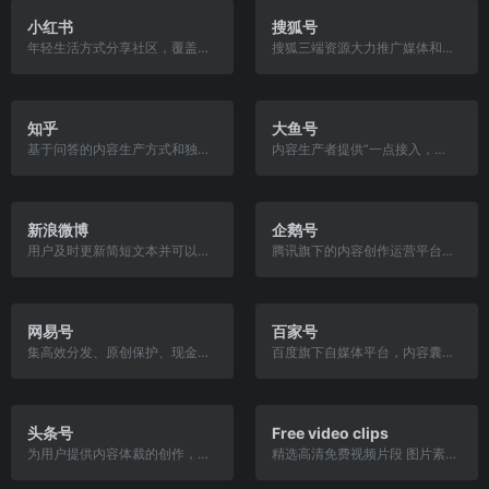
小红书
搜狐号
年轻生活方式分享社区，覆盖时尚、护肤、彩妆等各个生活领域。
搜狐三端资源大力推广媒体和自媒体优质内容的平台。
知乎
大鱼号
基于问答的内容生产方式和独特的社区机制，连接各行各业的用户。
内容生产者提供“一点接入，多点分发，多重收益”的整合服务。
新浪微博
企鹅号
用户及时更新简短文本并可以公开发布的开放式分享平台。
腾讯旗下的内容创作运营平台，腾讯“大内容”生态的重要入口。
网易号
百家号
集高效分发、原创保护、现金补贴、品牌助推于一体的自媒体发平台。
百度旗下自媒体平台，内容囊括互联网、时政、体育等多个领域。
头条号
Free video clips
为用户提供内容体裁的创作，包括文章，图集，短视频问答等类型。
精选高清免费视频片段 图片素材