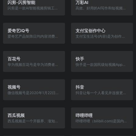
闪剪-闪剪智能
万彩AI
闪剪是一款AI智能视频剪辑工具，可以快速将图片、文章、直播等内容通过分身数字人、AI智能剪辑等技术自动生成视频。并提供丰富的视频模板、AI配音员等素材。
高效、好用的AI写作和短视频创作平台，大V博主都在用 一键生成令人拍案叫绝的原创内容，大幅提高你的工作效率
爱奇艺IQ号
支付宝创作中心
爱奇艺产品矩阵日均内容消费过亿，涵盖泛娱乐、兴趣垂类、专业领域等全方位的内容场景，平台算法精确匹配消费人群，在七大终端智能分发。
支付宝生活号(内容)是为创作者提供的内容服务平台,致力于帮助创作者高效触达用户, 获取更多的曝光与关注
百花号
快手
华为视频百花号是华为消费者BG统一的视频内容开放合作平台，服务于内容创作者，一点接入，华为多终端，全场景，全渠道分发，帮助合作伙伴提升品牌影响力和商业变现能力，共同建立高品质、正能量的内容生态。
快手是一款国民级短视频App。在快手,了解真实的世界,认识有趣的人,也可以记录真实而有趣的自己。快手,拥抱每一种生活。
视频号
抖音
微信视频号是2020年1月22日腾讯公司官微正式宣布开启内测的平台。微信视频号不同于订阅号、服务号，它是一个全新的内容记录与创作平台，也是一个了解他人、了解世界的窗口。
抖音让每一个人看见并连接更大的世界。鼓励表达、沟通和记录，激发创造，丰富人们的精神世界，让现实生活更美好。 抖音
西瓜视频
哔哩哔哩
西瓜视频是一个开眼界、涨知识的视频 App,作为国内领先的中视频平台,它源源不断地为不同人群提供优质内容,让人们看到更丰富和有深度的世界,收获轻松的获得感,点亮对生活的好奇心。
哔哩哔哩（bilibili.com)是国内知名的视频弹幕网站，这里有及时的动漫新番，活跃的ACG氛围，有创意的Up主。大家可以在这里找到许多欢乐。