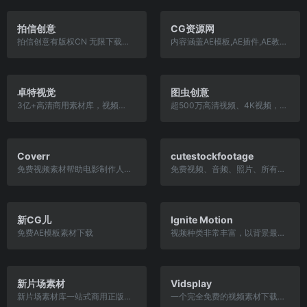
拍信创意
CG资源网
拍信创意有版权CN 无限下载优质版权视频、图片素材
内容涵盖AE模板,AE插件,AE教程,PR模板
卓特视觉
图虫创意
3亿+高清商用素材库，视频图片音乐
超500万高清视频、4K视频，图片等素材
Coverr
cutestockfootage
免费视频素材帮助电影制作人和电影学生
免费视频、音频、照片、所有内容都是完全免费的
新CG儿
Ignite Motion
免费AE模板素材下载
视频种类非常丰富，以背景最为擅长
新片场素材
Vidsplay
新片场素材库一站式商用正版视频素材下载平台.为您精选8000个相关版权视频素材,内容包含可商用视频素材、4k高清无水印版权视频素材等正版视频素材可供下载.已为数千家企业提供商用视频素材解...
一个完全免费的视频素材下载网站