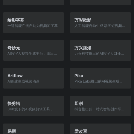
绘影字幕
万彩微影
一键智能在线自动为视频加字幕
人工智能自动生成 动画短视频 合集 企业和自媒体营销必备软件，快速生成短视频
奇妙元
万兴播爆
AI数字人视频生成平台，由出门问问推出
万兴科技推出的AI数字人口播视频营销工具
Artflow
Pika
AI创建生成视频动画
Pika Labs推出的AI视频生成和编辑工具
快剪辑
即创
360旗下的AI视频剪辑工具，视频原声翻译 文本剪视频 智能去字幕 智能去水印 智能抠像 视频截取 视频拼接 视频打码 视频提取音频 视频压缩
抖音推出的一站式智能创作平台，支持视频、图文和直播创作
易撰
爱改写