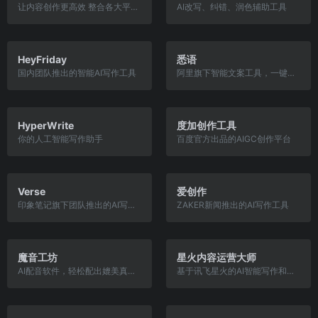
让内容创作更高效 整合各大平台数据，为您打造文章、视频、话题、热榜等全方位素材库 同时提供文章质量检测，爆文数据分析，助您高效运营新媒体
AI改写、纠错、润色辅助工具
HeyFriday
悉语
国内团队推出的智能AI写作工具
阿里旗下智能文案工具，一键生成电商营销文案
HyperWrite
度加创作工具
你的人工智能写作助手
百度官方出品的AIGC创作平台
Verse
爱创作
印象笔记旗下团队推出的AI写作和文档工具
ZAKER新闻推出的AI写作工具
魔音工坊
星火内容运营大师
AI配音软件，轻松配出媲美真人的声音
基于讯飞星火的AI智能写作和内容运营工具